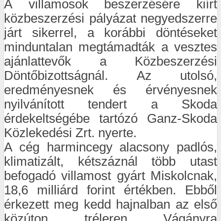
A villamosok beszerzésére kiírt
közbeszerzési pályázat negyedszerre
járt sikerrel, a korábbi döntéseket
minduntalan megtámadták a vesztes
ajánlattevők a Közbeszerzési
Döntőbizottságnál. Az utolsó,
eredményesnek és érvényesnek
nyilvánított tendert a Skoda
érdekeltségébe tartózó Ganz-Skoda
Közlekedési Zrt. nyerte.
A cég harmincegy alacsony padlós,
klimatizált, kétszáznál több utast
befogadó villamost gyárt Miskolcnak,
18,6 milliárd forint értékben. Ebből
érkezett meg kedd hajnalban az első
közúton, tréleren. Vágányra