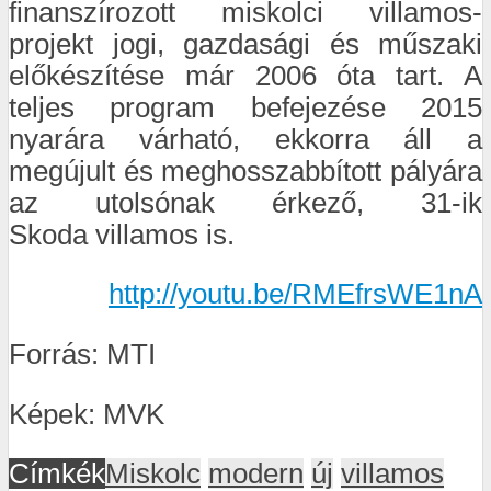
finanszírozott miskolci villamos-
projekt jogi, gazdasági és műszaki
előkészítése már 2006 óta tart. A
teljes program befejezése 2015
nyarára várható, ekkorra áll a
megújult és meghosszabbított pályára
az utolsónak érkező, 31-ik
Skoda villamos is.
http://youtu.be/RMEfrsWE1nA
Forrás: MTI
Képek: MVK
Címkék
Miskolc
modern
új
villamos