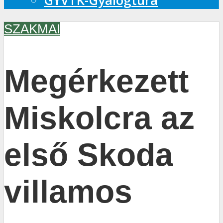
GYVTK-Gyalogtúra
SZAKMAI
Megérkezett
Miskolcra az
első Skoda
villamos