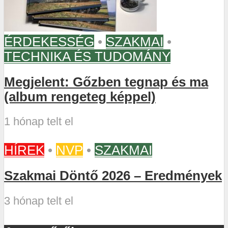
ÉRDEKESSÉG
•
SZAKMAI
•
TECHNIKA ÉS TUDOMÁNY
Megjelent: Gőzben tegnap és ma
(album rengeteg képpel)
1 hónap telt el
HÍREK
•
NVP
•
SZAKMAI
Szakmai Döntő 2026 – Eredmények
3 hónap telt el