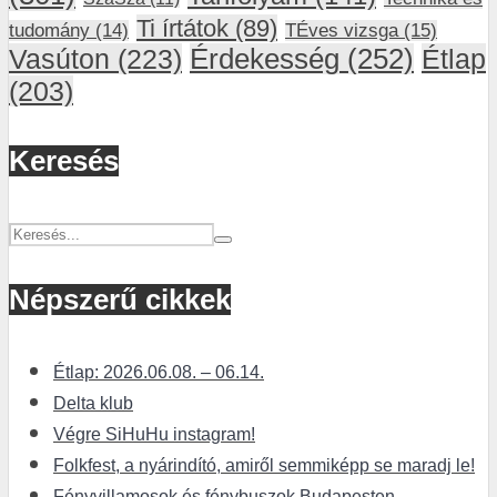
Ti írtátok
(89)
tudomány
(14)
TÉves vizsga
(15)
Vasúton
(223)
Érdekesség
(252)
Étlap
(203)
Keresés
Népszerű cikkek
Étlap: 2026.06.08. – 06.14.
Delta klub
Végre SiHuHu instagram!
Folkfest, a nyárindító, amiről semmiképp se maradj le!
Fényvillamosok és fénybuszok Budapesten