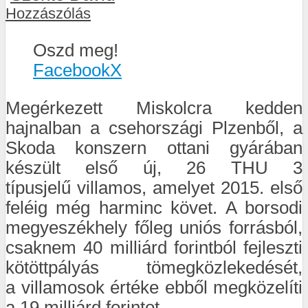
Hozzászólás
Oszd meg!
Facebook
X
Megérkezett Miskolcra kedden
hajnalban a csehországi Plzenből, a
Skoda konszern ottani gyárában
készült első új, 26 THU 3
típusjelű villamos, amelyet 2015. első
feléig még harminc követ. A borsodi
megyeszékhely főleg uniós forrásból,
csaknem 40 milliárd forintból fejleszti
kötöttpályás tömegközlekedését,
a villamosok értéke ebből megközelíti
a 19 milliárd forintot.