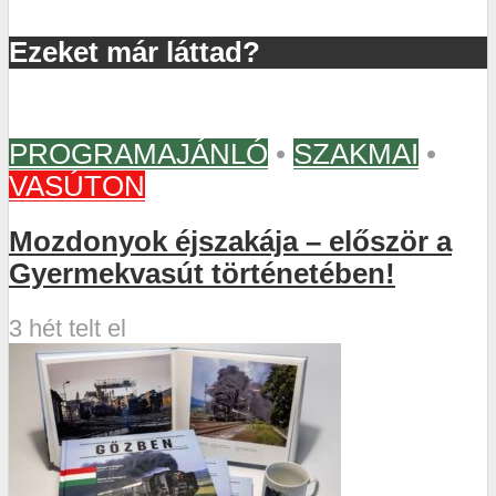
Ezeket már láttad?
PROGRAMAJÁNLÓ
•
SZAKMAI
•
VASÚTON
Mozdonyok éjszakája – először a
Gyermekvasút történetében!
3 hét telt el