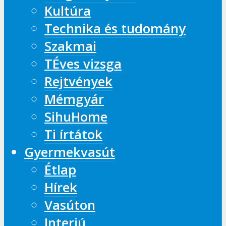
Kultúra
Technika és tudomány
Szakmai
TÉves vizsga
Rejtvények
Mémgyár
SihuHome
Ti írtátok
Gyermekvasút
Étlap
Hírek
Vasúton
Interjú