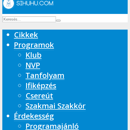
Cikkek
Programok
Klub
NVP
Tanfolyam
Ifiképzés
Csereút
Szakmai Szakkör
Érdekesség
Programajánló