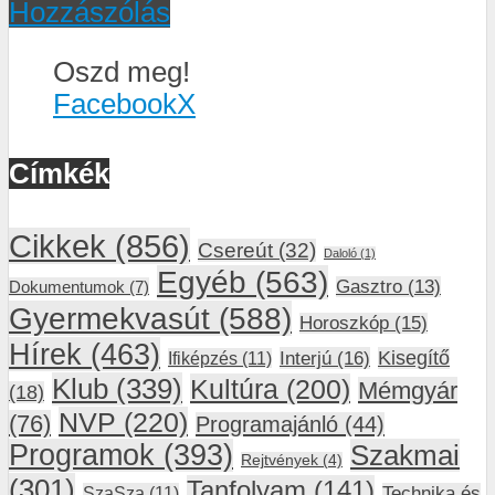
Hozzászólás
Oszd meg!
Facebook
X
Címkék
Cikkek
(856)
Csereút
(32)
Daloló
(1)
Egyéb
(563)
Gasztro
(13)
Dokumentumok
(7)
Gyermekvasút
(588)
Horoszkóp
(15)
Hírek
(463)
Interjú
(16)
Kisegítő
Ifiképzés
(11)
Klub
(339)
Kultúra
(200)
Mémgyár
(18)
NVP
(220)
(76)
Programajánló
(44)
Programok
(393)
Szakmai
Rejtvények
(4)
(301)
Tanfolyam
(141)
SzaSza
(11)
Technika és