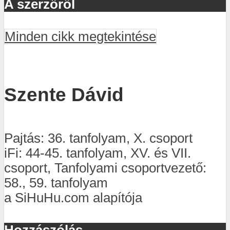
A szerzőről
Minden cikk megtekintése
Szente Dávid
Pajtás: 36. tanfolyam, X. csoport
iFi: 44-45. tanfolyam, XV. és VII.
csoport, Tanfolyami csoportvezető:
58., 59. tanfolyam
a SiHuHu.com alapítója
Hozzászólás