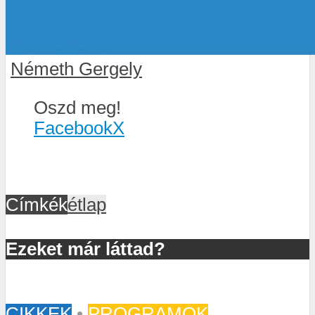
Németh Gergely
Oszd meg!
Facebook
X
Címkék
étlap
Ezeket már láttad?
CIKKEK
•
PROGRAMOK