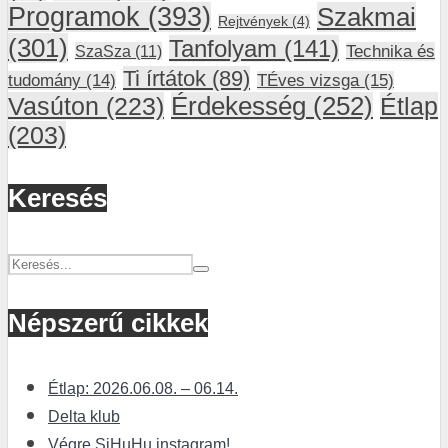
Programok
(393)
Szakmai
Rejtvények
(4)
(301)
Tanfolyam
(141)
SzaSza
(11)
Technika és
Ti írtátok
(89)
tudomány
(14)
TÉves vizsga
(15)
Vasúton
(223)
Érdekesség
(252)
Étlap
(203)
Keresés
Népszerű cikkek
Étlap: 2026.06.08. – 06.14.
Delta klub
Végre SiHuHu instagram!