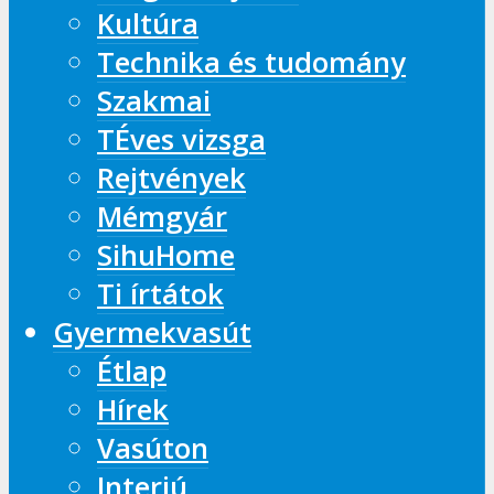
Kultúra
Technika és tudomány
Szakmai
TÉves vizsga
Rejtvények
Mémgyár
SihuHome
Ti írtátok
Gyermekvasút
Étlap
Hírek
Vasúton
Interjú