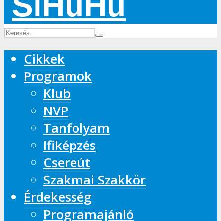
Cikkek
Programok
Klub
NVP
Tanfolyam
Ifiképzés
Csereút
Szakmai Szakkör
Érdekesség
Programajánló