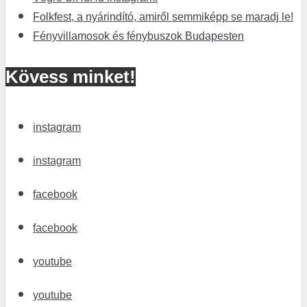
Folkfest, a nyárindító, amiről semmiképp se maradj le!
Fényvillamosok és fénybuszok Budapesten
Kövess minket!
instagram
instagram
facebook
facebook
youtube
youtube