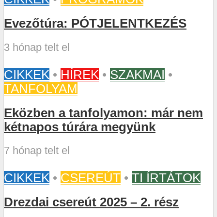
Evezőtúra: PÓTJELENTKEZÉS
3 hónap telt el
CIKKEK
•
HÍREK
•
SZAKMAI
•
TANFOLYAM
Eközben a tanfolyamon: már nem
kétnapos túrára megyünk
7 hónap telt el
CIKKEK
•
CSEREÚT
•
TI ÍRTÁTOK
Drezdai csereút 2025 – 2. rész