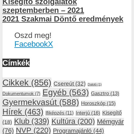
Kisegítő szolgálatok
szeptemberben – 2021
2021 Szakmai Döntő eredmények
Oszd meg!
Facebook
X
Címkék
Cikkek
(856)
Csereút
(32)
Daloló
(1)
Egyéb
(563)
Gasztro
(13)
Dokumentumok
(7)
Gyermekvasút
(588)
Horoszkóp
(15)
Hírek
(463)
Interjú
(16)
Kisegítő
Ifiképzés
(11)
Klub
(339)
Kultúra
(200)
Mémgyár
(18)
NVP
(220)
(76)
Programajánló
(44)