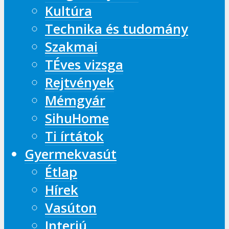
Kultúra
Technika és tudomány
Szakmai
TÉves vizsga
Rejtvények
Mémgyár
SihuHome
Ti írtátok
Gyermekvasút
Étlap
Hírek
Vasúton
Interjú