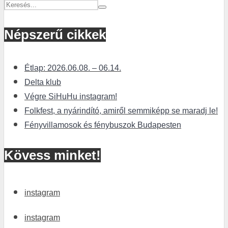
Népszerű cikkek
Étlap: 2026.06.08. – 06.14.
Delta klub
Végre SiHuHu instagram!
Folkfest, a nyárindító, amiről semmiképp se maradj le!
Fényvillamosok és fénybuszok Budapesten
Kövess minket!
instagram
instagram