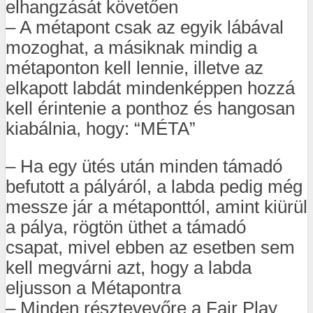
elhangzását követően
– A métapont csak az egyik lábával
mozoghat, a másiknak mindig a
métaponton kell lennie, illetve az
elkapott labdát mindenképpen hozzá
kell érintenie a ponthoz és hangosan
kiabálnia, hogy: “MÉTA”
– Ha egy ütés után minden támadó
befutott a pályáról, a labda pedig még
messze jár a métaponttól, amint kiürül
a pálya, rögtön üthet a támadó
csapat, mivel ebben az esetben sem
kell megvárni azt, hogy a labda
eljusson a Métapontra
– Minden résztevevőre a Fair Play