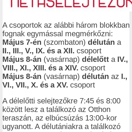
A csoportok az alábbi három blokkban
fognak egymással megmérkőzni:
Május 7-én
(szombaton)
délután
a
II., III., V., IX. és a XII.
csoport
Május 8-án
(vasárnap)
délelőtt
a
IV.,
VIII., XI., XIII. és a XIV.
csoport
Május 8-án
(vasárnap)
délután
az
I.,
VI., VII., X. és a XV.
csoport
A délelőtti selejtezőkre 7:45 és 8:00
között lesz a találkozó az Otthon
teraszán, az elbúcsúzás 13:00-kor
ugyanott. A délutániakra a találkozó