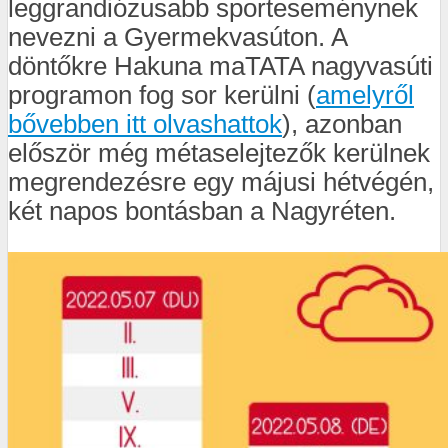
leggrandiózusabb sporteseménynek
nevezni a Gyermekvasúton. A
döntőkre Hakuna maTATA nagyvasúti
programon fog sor kerülni (
amelyről
bővebben itt olvashattok
), azonban
először még métaselejtezők kerülnek
megrendezésre egy májusi hétvégén,
két napos bontásban a Nagyréten.