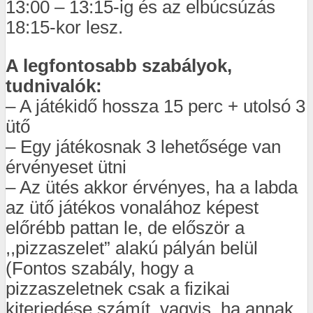
13:00 – 13:15-ig és az elbúcsúzás
18:15-kor lesz.
A legfontosabb szabályok,
tudnivalók:
– A játékidő hossza 15 perc + utolsó 3
ütő
– Egy játékosnak 3 lehetősége van
érvényeset ütni
– Az ütés akkor érvényes, ha a labda
az ütő játékos vonalához képest
előrébb pattan le, de először a
,,pizzaszelet” alakú pályán belül
(Fontos szabály, hogy a
pizzaszeletnek csak a fizikai
kiterjedése számít, vagyis, ha annak