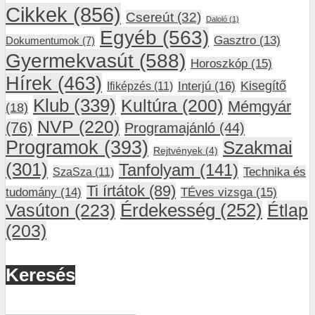
Cikkek
(856)
Csereút
(32)
Daloló
(1)
Egyéb
(563)
Gasztro
(13)
Dokumentumok
(7)
Gyermekvasút
(588)
Horoszkóp
(15)
Hírek
(463)
Interjú
(16)
Kisegítő
Ifiképzés
(11)
Klub
(339)
Kultúra
(200)
Mémgyár
(18)
NVP
(220)
(76)
Programajánló
(44)
Programok
(393)
Szakmai
Rejtvények
(4)
(301)
Tanfolyam
(141)
SzaSza
(11)
Technika és
Ti írtátok
(89)
tudomány
(14)
TÉves vizsga
(15)
Vasúton
(223)
Érdekesség
(252)
Étlap
(203)
Keresés