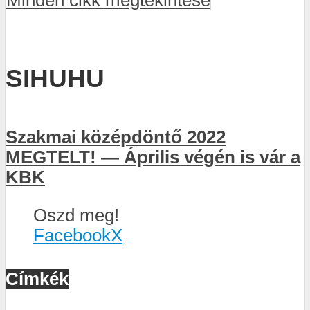
Minden cikk megtekintése
SIHUHU
Szakmai középdöntő 2022
MEGTELT! — Április végén is vár a
KBK
Oszd meg!
Facebook
X
Címkék