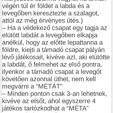
végén túl ér földet a labda és a
levegőben keresztezte a szalagot,
attól az még érvényes ütés.)
– Ha a védekező csapat egy tagja az
elütött labdát a levegőben elkapja
anélkül, hogy az előtte lepattanna a
földre, kiejti a támadó csapat pályán
lévő játékosait, kivéve azt, aki elütötte
a labdát, ő felmehet az első pontra,
ilyenkor a támadó csapat a levegőt
követően azonnal üthet, nem kell
megvárni a “MÉTÁT”
– Minden ponton csak 3-an lehetnek,
kivéve az elsőt, ahol egyszerre 4
játékos tartózkodhat a “MÉTA”