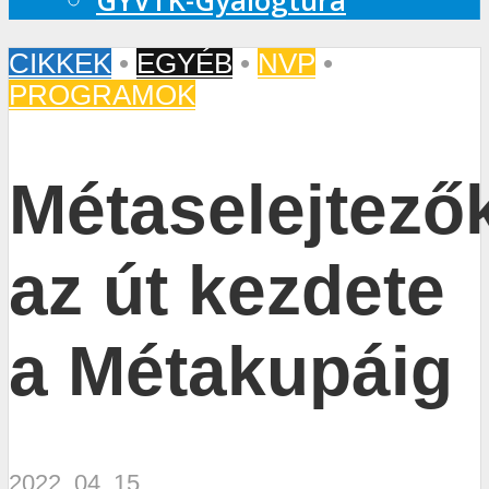
GYVTK-Gyalogtúra
CIKKEK
•
EGYÉB
•
NVP
•
PROGRAMOK
Métaselejtező
az út kezdete
a Métakupáig
2022. 04. 15.