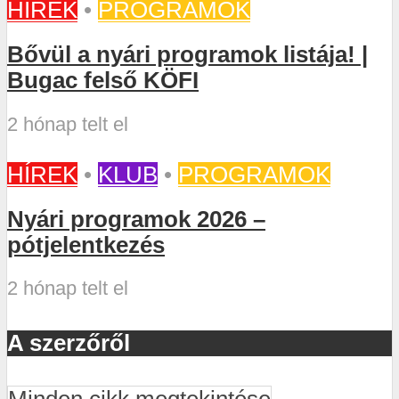
HÍREK
•
PROGRAMOK
Bővül a nyári programok listája! |
Bugac felső KÖFI
2 hónap telt el
HÍREK
•
KLUB
•
PROGRAMOK
Nyári programok 2026 –
pótjelentkezés
2 hónap telt el
A szerzőről