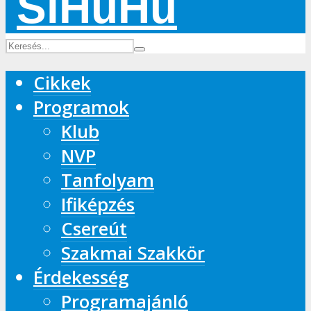
Cikkek
Programok
Klub
NVP
Tanfolyam
Ifiképzés
Csereút
Szakmai Szakkör
Érdekesség
Programajánló