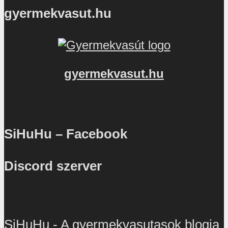
gyermekvasut.hu
gyermekvasut.hu
SiHuHu – Facebook
Discord szerver
SiHuHu - A gyermekvasutasok blogja