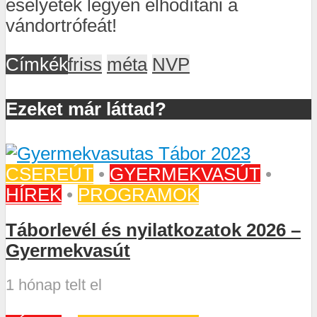
esélyetek legyen elhódítani a
vándortrófeát!
Címkék
friss
méta
NVP
Ezeket már láttad?
CSEREÚT
•
GYERMEKVASÚT
•
HÍREK
•
PROGRAMOK
Táborlevél és nyilatkozatok 2026 –
Gyermekvasút
1 hónap telt el