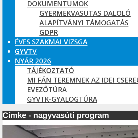
DOKUMENTUMOK
GYERMEKVASUTAS DALOLÓ
ALAPÍTVÁNYI TÁMOGATÁS
GDPR
ÉVES SZAKMAI VIZSGA
GYVTV
NYÁR 2026
TÁJÉKOZTATÓ
MI FÁN TEREMNEK AZ IDEI CSER
EVEZŐTÚRA
GYVTK-GYALOGTÚRA
Címke - nagyvasúti program