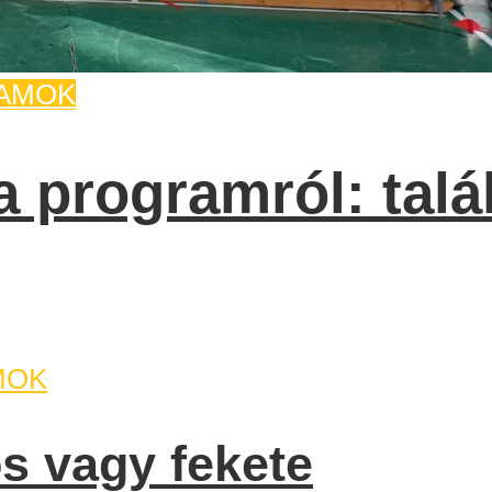
AMOK
 programról: talál
MOK
os vagy fekete