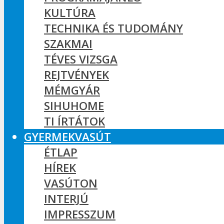
KULTÚRA
TECHNIKA ÉS TUDOMÁNY
SZAKMAI
TÉVES VIZSGA
REJTVÉNYEK
MÉMGYÁR
SIHUHOME
TI ÍRTÁTOK
GYERMEKVASÚT
ÉTLAP
HÍREK
VASÚTON
INTERJÚ
IMPRESSZUM