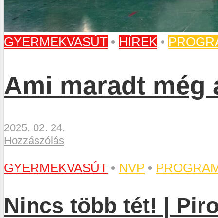
GYERMEKVASÚT
•
HÍREK
•
PROGR
Ami maradt még a
2025. 02. 24.
Hozzászólás
GYERMEKVASÚT
•
NVP
•
PROGRA
Nincs több tét! | Pir